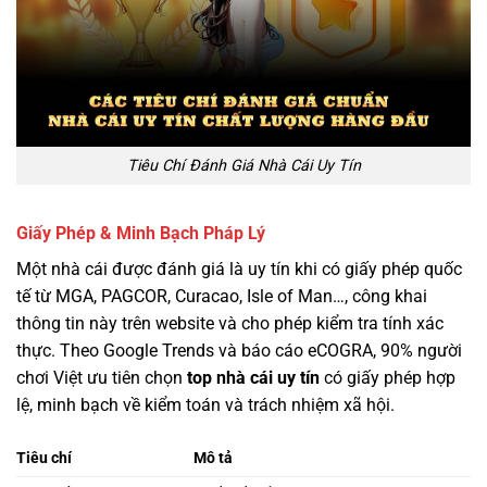
Tiêu Chí Đánh Giá Nhà Cái Uy Tín
Giấy Phép & Minh Bạch Pháp Lý
Một nhà cái được đánh giá là uy tín khi có giấy phép quốc
tế từ MGA, PAGCOR, Curacao, Isle of Man…, công khai
thông tin này trên website và cho phép kiểm tra tính xác
thực. Theo Google Trends và báo cáo eCOGRA, 90% người
chơi Việt ưu tiên chọn
top nhà cái uy tín
có giấy phép hợp
lệ, minh bạch về kiểm toán và trách nhiệm xã hội.
Tiêu chí
Mô tả