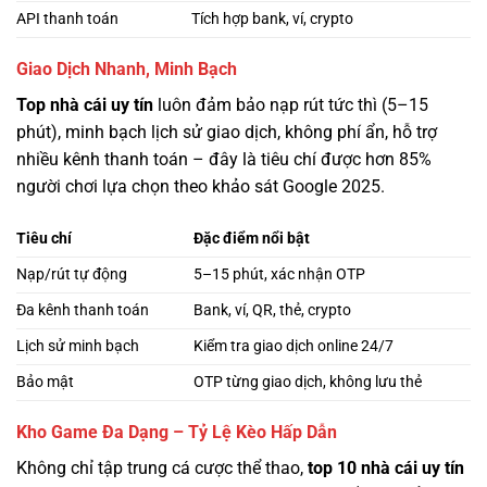
API thanh toán
Tích hợp bank, ví, crypto
Giao Dịch Nhanh, Minh Bạch
Top nhà cái uy tín
luôn đảm bảo nạp rút tức thì (5–15
phút), minh bạch lịch sử giao dịch, không phí ẩn, hỗ trợ
nhiều kênh thanh toán – đây là tiêu chí được hơn 85%
người chơi lựa chọn theo khảo sát Google 2025.
Tiêu chí
Đặc điểm nổi bật
Nạp/rút tự động
5–15 phút, xác nhận OTP
Đa kênh thanh toán
Bank, ví, QR, thẻ, crypto
Lịch sử minh bạch
Kiểm tra giao dịch online 24/7
Bảo mật
OTP từng giao dịch, không lưu thẻ
Kho Game Đa Dạng – Tỷ Lệ Kèo Hấp Dẫn
Không chỉ tập trung cá cược thể thao,
top 10 nhà cái uy tín