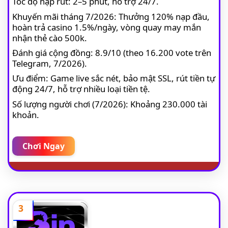
Tốc độ nạp rút: 2–5 phút, hỗ trợ 24/7.
Khuyến mãi tháng 7/2026: Thưởng 120% nạp đầu,
hoàn trả casino 1.5%/ngày, vòng quay may mắn
nhận thẻ cào 500k.
Đánh giá cộng đồng: 8.9/10 (theo 16.200 vote trên
Telegram, 7/2026).
Ưu điểm: Game live sắc nét, bảo mật SSL, rút tiền tự
động 24/7, hỗ trợ nhiều loại tiền tệ.
Số lượng người chơi (7/2026): Khoảng 230.000 tài
khoản.
Chơi Ngay
3