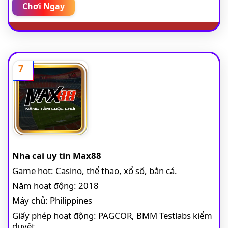
Chơi Ngay
7
Nha cai uy tin Max88
Game hot: Casino, thể thao, xổ số, bắn cá.
Năm hoạt động: 2018
Máy chủ: Philippines
Giấy phép hoạt động: PAGCOR, BMM Testlabs kiểm
duyệt.