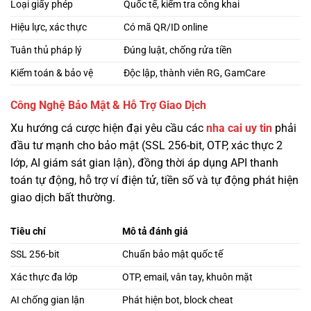
Loại giấy phép
Quốc tế, kiểm tra công khai
Hiệu lực, xác thực
Có mã QR/ID online
Tuân thủ pháp lý
Đúng luật, chống rửa tiền
Kiểm toán & bảo vệ
Độc lập, thành viên RG, GamCare
Công Nghệ Bảo Mật & Hỗ Trợ Giao Dịch
Xu hướng cá cược hiện đại yêu cầu các
nha cai uy tin
phải
đầu tư mạnh cho bảo mật (SSL 256-bit, OTP, xác thực 2
lớp, AI giám sát gian lận), đồng thời áp dụng API thanh
toán tự động, hỗ trợ ví điện tử, tiền số và tự động phát hiện
giao dịch bất thường.
Tiêu chí
Mô tả đánh giá
SSL 256-bit
Chuẩn bảo mật quốc tế
Xác thực đa lớp
OTP, email, vân tay, khuôn mặt
AI chống gian lận
Phát hiện bot, block cheat