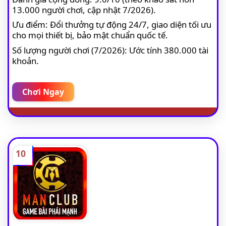
13.000 người chơi, cập nhật 7/2026).
Ưu điểm: Đổi thưởng tự động 24/7, giao diện tối ưu
cho mọi thiết bị, bảo mật chuẩn quốc tế.
Số lượng người chơi (7/2026): Ước tính 380.000 tài
khoản.
Chơi Ngay
10