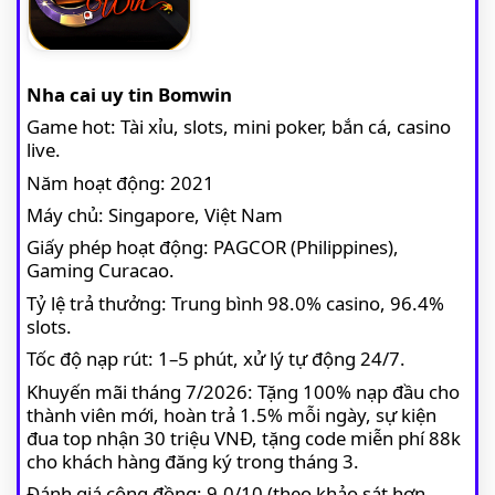
Nha cai uy tin Bomwin
Game hot: Tài xỉu, slots, mini poker, bắn cá, casino
live.
Năm hoạt động: 2021
Máy chủ: Singapore, Việt Nam
Giấy phép hoạt động: PAGCOR (Philippines),
Gaming Curacao.
Tỷ lệ trả thưởng: Trung bình 98.0% casino, 96.4%
slots.
Tốc độ nạp rút: 1–5 phút, xử lý tự động 24/7.
Khuyến mãi tháng 7/2026: Tặng 100% nạp đầu cho
thành viên mới, hoàn trả 1.5% mỗi ngày, sự kiện
đua top nhận 30 triệu VNĐ, tặng code miễn phí 88k
cho khách hàng đăng ký trong tháng 3.
Đánh giá cộng đồng: 9.0/10 (theo khảo sát hơn