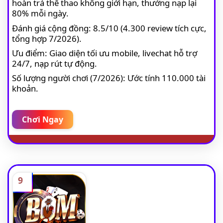
hoàn trả thể thao không giới hạn, thưởng nạp lại
80% mỗi ngày.
Đánh giá cộng đồng: 8.5/10 (4.300 review tích cực,
tổng hợp 7/2026).
Ưu điểm: Giao diện tối ưu mobile, livechat hỗ trợ
24/7, nạp rút tự động.
Số lượng người chơi (7/2026): Ước tính 110.000 tài
khoản.
Chơi Ngay
9