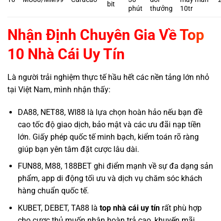
bit
phút
thưởng
10tr
Nhận Định Chuyên Gia Về Top
10 Nhà Cái Uy Tín
Là người trải nghiệm thực tế hầu hết các nền tảng lớn nhỏ
tại Việt Nam, mình nhận thấy:
DA88, NET88, WI88 là lựa chọn hoàn hảo nếu bạn đề
cao tốc độ giao dịch, bảo mật và các ưu đãi nạp tiền
lớn. Giấy phép quốc tế minh bạch, kiểm toán rõ ràng
giúp bạn yên tâm đặt cược lâu dài.
FUN88, M88, 188BET ghi điểm mạnh về sự đa dạng sản
phẩm, app di động tối ưu và dịch vụ chăm sóc khách
hàng chuẩn quốc tế.
KUBET, DEBET, TA88 là
top nhà cái uy tín
rất phù hợp
cho cược thủ muốn nhận hoàn trả cao, khuyến mãi