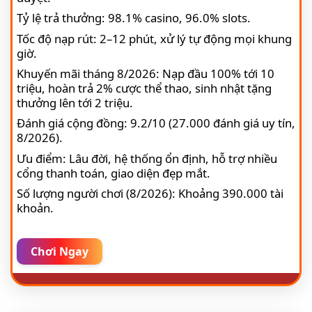
Tỷ lệ trả thưởng: 98.1% casino, 96.0% slots.
Tốc độ nạp rút: 2–12 phút, xử lý tự động mọi khung
giờ.
Khuyến mãi tháng 8/2026: Nạp đầu 100% tới 10
triệu, hoàn trả 2% cược thể thao, sinh nhật tặng
thưởng lên tới 2 triệu.
Đánh giá cộng đồng: 9.2/10 (27.000 đánh giá uy tín,
8/2026).
Ưu điểm: Lâu đời, hệ thống ổn định, hỗ trợ nhiều
cổng thanh toán, giao diện đẹp mắt.
Số lượng người chơi (8/2026): Khoảng 390.000 tài
khoản.
Chơi Ngay