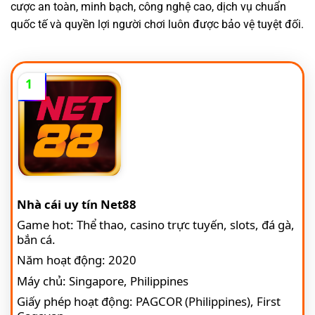
cược an toàn, minh bạch, công nghệ cao, dịch vụ chuẩn
quốc tế và quyền lợi người chơi luôn được bảo vệ tuyệt đối.
1
Nhà cái uy tín Net88
Game hot: Thể thao, casino trực tuyến, slots, đá gà,
bắn cá.
Năm hoạt động: 2020
Máy chủ: Singapore, Philippines
Giấy phép hoạt động: PAGCOR (Philippines), First