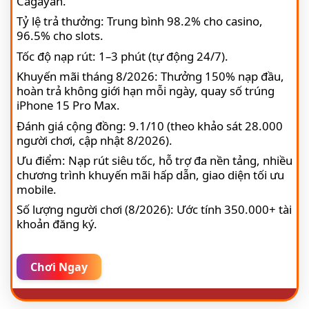
Cagayan.
Tỷ lệ trả thưởng: Trung bình 98.2% cho casino,
96.5% cho slots.
Tốc độ nạp rút: 1–3 phút (tự động 24/7).
Khuyến mãi tháng 8/2026: Thưởng 150% nạp đầu,
hoàn trả không giới hạn mỗi ngày, quay số trúng
iPhone 15 Pro Max.
Đánh giá cộng đồng: 9.1/10 (theo khảo sát 28.000
người chơi, cập nhật 8/2026).
Ưu điểm: Nạp rút siêu tốc, hỗ trợ đa nền tảng, nhiều
chương trình khuyến mãi hấp dẫn, giao diện tối ưu
mobile.
Số lượng người chơi (8/2026): Ước tính 350.000+ tài
khoản đăng ký.
Chơi Ngay