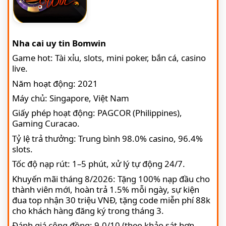
Nha cai uy tin Bomwin
Game hot: Tài xỉu, slots, mini poker, bắn cá, casino
live.
Năm hoạt động: 2021
Máy chủ: Singapore, Việt Nam
Giấy phép hoạt động: PAGCOR (Philippines),
Gaming Curacao.
Tỷ lệ trả thưởng: Trung bình 98.0% casino, 96.4%
slots.
Tốc độ nạp rút: 1–5 phút, xử lý tự động 24/7.
Khuyến mãi tháng 8/2026: Tặng 100% nạp đầu cho
thành viên mới, hoàn trả 1.5% mỗi ngày, sự kiện
đua top nhận 30 triệu VNĐ, tặng code miễn phí 88k
cho khách hàng đăng ký trong tháng 3.
Đánh giá cộng đồng: 9.0/10 (theo khảo sát hơn