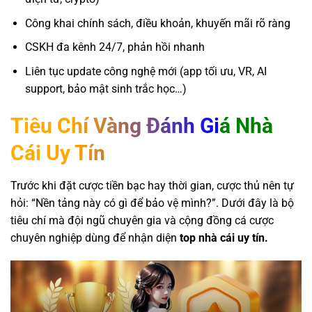
Công khai chính sách, điều khoản, khuyến mãi rõ ràng
CSKH đa kênh 24/7, phản hồi nhanh
Liên tục update công nghệ mới (app tối ưu, VR, AI
support, bảo mật sinh trắc học…)
Tiêu Chí Vàng Đánh Giá Nhà
Cái Uy Tín
Trước khi đặt cược tiền bạc hay thời gian, cược thủ nên tự
hỏi: “Nền tảng này có gì để bảo vệ mình?”. Dưới đây là bộ
tiêu chí mà đội ngũ chuyên gia và cộng đồng cá cược
chuyên nghiệp dùng để nhận diện
top nhà cái uy tín.