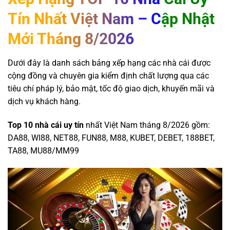
Tín Nhất Việt Nam – Cập Nhật
Mới Tháng 8/2026
Dưới đây là danh sách bảng xếp hạng các nhà cái được
cộng đồng và chuyên gia kiểm định chất lượng qua các
tiêu chí pháp lý, bảo mật, tốc độ giao dịch, khuyến mãi và
dịch vụ khách hàng.
Top 10 nhà cái uy tín
nhất Việt Nam tháng 8/2026 gồm:
DA88, WI88, NET88, FUN88, M88, KUBET, DEBET, 188BET,
TA88, MU88/MM99