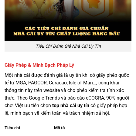
Tiêu Chí Đánh Giá Nhà Cái Uy Tín
Giấy Phép & Minh Bạch Pháp Lý
Một nhà cái được đánh giá là uy tín khi có giấy phép quốc
tế từ MGA, PAGCOR, Curacao, Isle of Man…, công khai
thông tin này trên website và cho phép kiểm tra tính xác
thực. Theo Google Trends và báo cáo eCOGRA, 90% người
chơi Việt ưu tiên chọn
top nhà cái uy tín
có giấy phép hợp
lệ, minh bạch về kiểm toán và trách nhiệm xã hội.
Tiêu chí
Mô tả