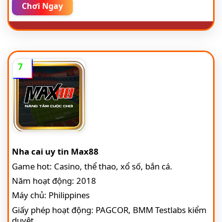
Chơi Ngay
7
Nha cai uy tin Max88
Game hot: Casino, thể thao, xổ số, bắn cá.
Năm hoạt động: 2018
Máy chủ: Philippines
Giấy phép hoạt động: PAGCOR, BMM Testlabs kiểm
duyệt.