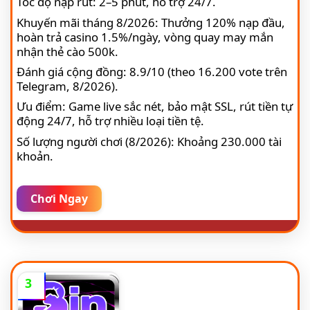
Tốc độ nạp rút: 2–5 phút, hỗ trợ 24/7.
Khuyến mãi tháng 8/2026: Thưởng 120% nạp đầu,
hoàn trả casino 1.5%/ngày, vòng quay may mắn
nhận thẻ cào 500k.
Đánh giá cộng đồng: 8.9/10 (theo 16.200 vote trên
Telegram, 8/2026).
Ưu điểm: Game live sắc nét, bảo mật SSL, rút tiền tự
động 24/7, hỗ trợ nhiều loại tiền tệ.
Số lượng người chơi (8/2026): Khoảng 230.000 tài
khoản.
Chơi Ngay
3