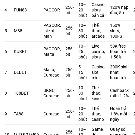
10–
Casino,
256-
120% nạp
4
FUN88
PAGCOR
20
slots,
bit
đầu, 5tr
phút
bắn cá
PAGCOR,
10–
Thể
150%
256-
5
M88
Isle of
30
thao,
slots,
bit
Man
phút
arcade
100FS
10–
Live
50K free,
PAGCOR,
256-
6
KUBET
25
casino,
hoàn trả
Malta
bit
phút
slots
1.58%
5–
Casino,
200K sinh
Malta,
256-
7
DEBET
15
slot,
nhật,
Curacao
bit
phút
mini
hoàn trả
10–
Thể
UKGC,
256-
Cashback
8
188BET
30
thao,
Curacao
bit
tuần 1.2%
phút
keno
10–
Thể
Hoàn trả
256-
9
TA88
Curacao
20
thao,
1.8% mỗi
bit
phút
casino
ngày
10–
Game
Quay số
256-
10
MU88/MM99
Curacao
30
đổi
may mắn