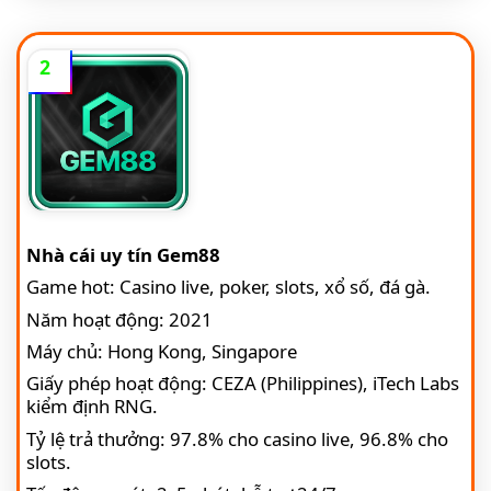
2
Nhà cái uy tín Gem88
Game hot: Casino live, poker, slots, xổ số, đá gà.
Năm hoạt động: 2021
Máy chủ: Hong Kong, Singapore
Giấy phép hoạt động: CEZA (Philippines), iTech Labs
kiểm định RNG.
Tỷ lệ trả thưởng: 97.8% cho casino live, 96.8% cho
slots.