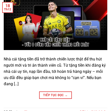
18
Th12
Nhà cái tặng tiền đã trở thành chiến lược thật để thu hút
người mới và tri ân thành viên cũ. Từ tặng tiền khi đăng ký
nhà cái uy tín, nạp lần đầu, tới hoàn trả hàng ngày – mỗi
ưu đãi đều giúp bạn chơi mà không lo “cạn ví”. Nếu bạn
đang […]
TIẾP TỤC ĐỌC
→