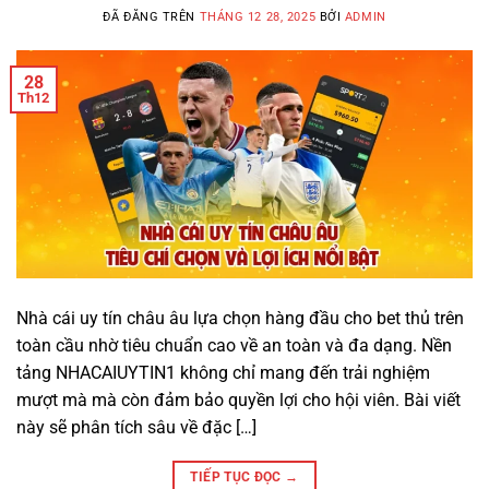
ĐÃ ĐĂNG TRÊN
THÁNG 12 28, 2025
BỞI
ADMIN
28
Th12
Nhà cái uy tín châu âu lựa chọn hàng đầu cho bet thủ trên
toàn cầu nhờ tiêu chuẩn cao về an toàn và đa dạng. Nền
tảng NHACAIUYTIN1 không chỉ mang đến trải nghiệm
mượt mà mà còn đảm bảo quyền lợi cho hội viên. Bài viết
này sẽ phân tích sâu về đặc […]
TIẾP TỤC ĐỌC
→