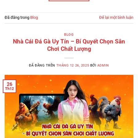
Đã đăng trong
Blog
Để lại một bình luận
BLOG
Nhà Cái Đá Gà Uy Tín – Bí Quyết Chọn Sân
Chơi Chất Lượng
ĐÃ ĐĂNG TRÊN
THÁNG 12 26, 2025
BỞI
ADMIN
26
Th12