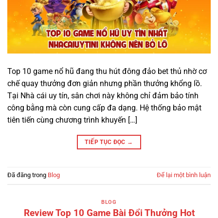
Top 10 game nổ hũ đang thu hút đông đảo bet thủ nhờ cơ
chế quay thưởng đơn giản nhưng phần thưởng khổng lồ.
Tại Nhà cái uy tín, sân chơi này không chỉ đảm bảo tính
công bằng mà còn cung cấp đa dạng. Hệ thống bảo mật
tiên tiến cùng chương trình khuyến […]
TIẾP TỤC ĐỌC
→
Đã đăng trong
Blog
Để lại một bình luận
BLOG
Review Top 10 Game Bài Đổi Thưởng Hot