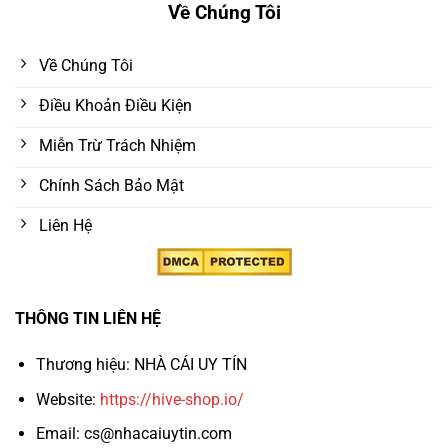
Về Chúng Tôi
Về Chúng Tôi
Điều Khoản Điều Kiện
Miễn Trừ Trách Nhiệm
Chính Sách Bảo Mật
Liên Hệ
THÔNG TIN LIÊN HỆ
Thương hiệu: NHÀ CÁI UY TÍN
Website:
https://hive-shop.io/
Email:
cs@nhacaiuytin.com