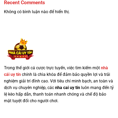
Recent Comments
Không có bình luận nào để hiển thị.
Trong thế giới cá cược trực tuyến, việc tìm kiếm một
nhà
cái uy tín
chính là chìa khóa để đảm bảo quyền lợi và trải
nghiệm giải trí đỉnh cao. Với tiêu chí minh bạch, an toàn và
dịch vụ chuyên nghiệp, các
nha cai uy tin
luôn mang đến tỷ
lệ kèo hấp dẫn, thanh toán nhanh chóng và chế độ bảo
mật tuyệt đối cho người chơi.