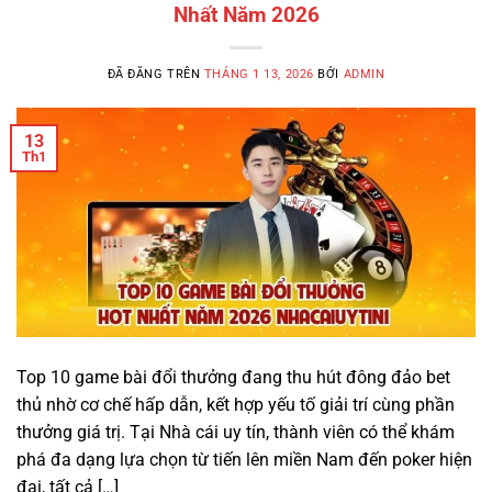
Nhất Năm 2026
ĐÃ ĐĂNG TRÊN
THÁNG 1 13, 2026
BỞI
ADMIN
13
Th1
Top 10 game bài đổi thưởng đang thu hút đông đảo bet
thủ nhờ cơ chế hấp dẫn, kết hợp yếu tố giải trí cùng phần
thưởng giá trị. Tại Nhà cái uy tín, thành viên có thể khám
phá đa dạng lựa chọn từ tiến lên miền Nam đến poker hiện
đại, tất cả […]