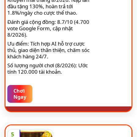
đầu tặng 130%, hoàn trả tới
1.8%/ngày cho cược thể thao.
Đánh giá cộng đồng: 8.7/10 (4.700
vote Google Form, cập nhật
8/2026).
Ưu điểm: Tích hợp AI hỗ trợ cược
thủ, giao diện thân thiện, chăm sóc
khách hàng 24/7.
Số lượng người chơi (8/2026): Ước
tính 120.000 tài khoản.
Chơi
Ngay
5