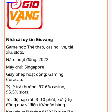
Nhà cái uy tín Giovang
Game hot: Thể thao, casino live, tài
xỉu, slots.
Năm hoạt động: 2022
Máy chủ: Singapore
Giấy phép hoạt động: Gaming
Curacao.
Tỷ lệ trả thưởng: 97.6% casino,
95.5% slots.
Tốc độ nạp rút: 3–10 phút, xử lý tự
động qua ví điện tử/ngân hàng.
Khuyến mãi tháng 8/2026: Nạp lần