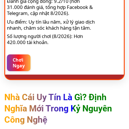
Đánh giá cộng đồng: 9.2/10 (hơn
31.000 đánh giá, tổng hợp Facebook &
Telegram, cập nhật 8/2026).
Ưu điểm: Uy tín lâu năm, xử lý giao dịch
nhanh, chăm sóc khách hàng tận tâm.
Số lượng người chơi (8/2026): Hơn
420.000 tài khoản.
Chơi
Ngay
Nhà Cái Uy Tín Là Gì? Định
Nghĩa Mới Trong Kỷ Nguyên
Công Nghệ