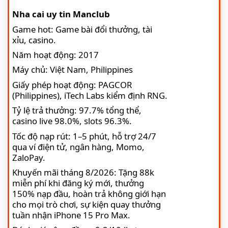
Nha cai uy tin Manclub
Game hot: Game bài đổi thưởng, tài
xỉu, casino.
Năm hoạt động: 2017
Máy chủ: Việt Nam, Philippines
Giấy phép hoạt động: PAGCOR
(Philippines), iTech Labs kiểm định RNG.
Tỷ lệ trả thưởng: 97.7% tổng thể,
casino live 98.0%, slots 96.3%.
Tốc độ nạp rút: 1–5 phút, hỗ trợ 24/7
qua ví điện tử, ngân hàng, Momo,
ZaloPay.
Khuyến mãi tháng 8/2026: Tặng 88k
miễn phí khi đăng ký mới, thưởng
150% nạp đầu, hoàn trả không giới hạn
cho mọi trò chơi, sự kiện quay thưởng
tuần nhận iPhone 15 Pro Max.