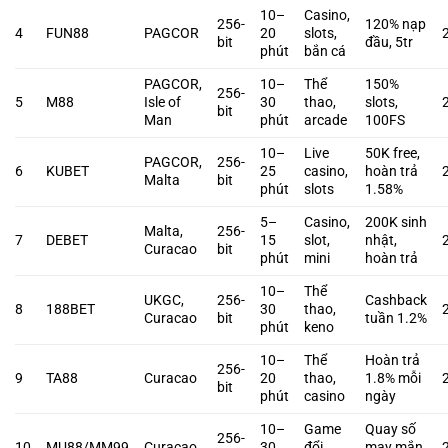
10–
Casino,
256-
120% nạp
4
FUN88
PAGCOR
20
slots,
bit
đầu, 5tr
phút
bắn cá
PAGCOR,
10–
Thể
150%
256-
5
M88
Isle of
30
thao,
slots,
bit
Man
phút
arcade
100FS
10–
Live
50K free,
PAGCOR,
256-
6
KUBET
25
casino,
hoàn trả
Malta
bit
phút
slots
1.58%
5–
Casino,
200K sinh
Malta,
256-
7
DEBET
15
slot,
nhật,
Curacao
bit
phút
mini
hoàn trả
10–
Thể
UKGC,
256-
Cashback
8
188BET
30
thao,
Curacao
bit
tuần 1.2%
phút
keno
10–
Thể
Hoàn trả
256-
9
TA88
Curacao
20
thao,
1.8% mỗi
bit
phút
casino
ngày
10–
Game
Quay số
256-
10
MU88/MM99
Curacao
30
đổi
may mắn