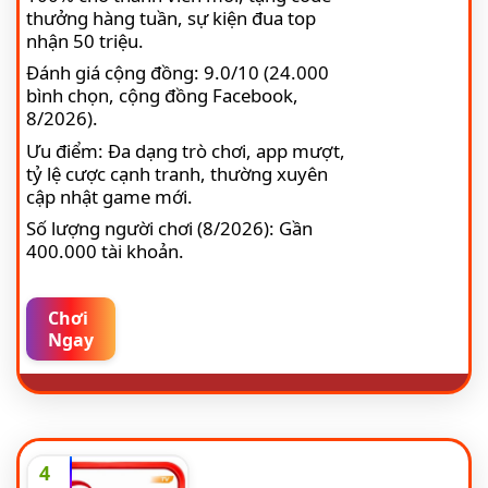
thưởng hàng tuần, sự kiện đua top
nhận 50 triệu.
Đánh giá cộng đồng: 9.0/10 (24.000
bình chọn, cộng đồng Facebook,
8/2026).
Ưu điểm: Đa dạng trò chơi, app mượt,
tỷ lệ cược cạnh tranh, thường xuyên
cập nhật game mới.
Số lượng người chơi (8/2026): Gần
400.000 tài khoản.
Chơi
Ngay
4