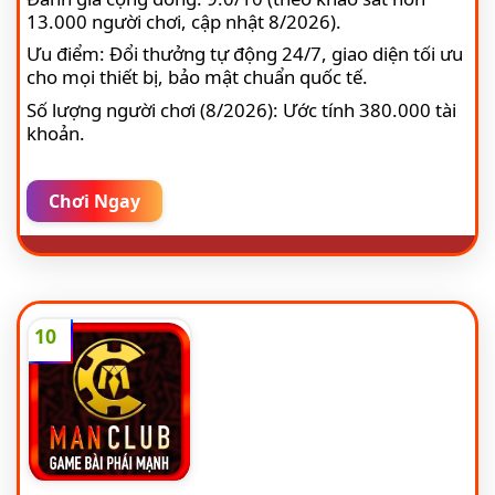
13.000 người chơi, cập nhật 8/2026).
Ưu điểm: Đổi thưởng tự động 24/7, giao diện tối ưu
cho mọi thiết bị, bảo mật chuẩn quốc tế.
Số lượng người chơi (8/2026): Ước tính 380.000 tài
khoản.
Chơi Ngay
10