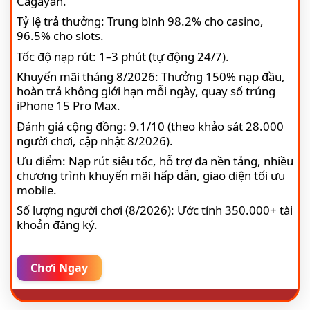
Cagayan.
Tỷ lệ trả thưởng: Trung bình 98.2% cho casino,
96.5% cho slots.
Tốc độ nạp rút: 1–3 phút (tự động 24/7).
Khuyến mãi tháng 8/2026: Thưởng 150% nạp đầu,
hoàn trả không giới hạn mỗi ngày, quay số trúng
iPhone 15 Pro Max.
Đánh giá cộng đồng: 9.1/10 (theo khảo sát 28.000
người chơi, cập nhật 8/2026).
Ưu điểm: Nạp rút siêu tốc, hỗ trợ đa nền tảng, nhiều
chương trình khuyến mãi hấp dẫn, giao diện tối ưu
mobile.
Số lượng người chơi (8/2026): Ước tính 350.000+ tài
khoản đăng ký.
Chơi Ngay