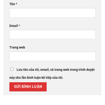
Tên
*
Email
*
Trang web
Lưu tên của tôi, email, và trang web trong trình duyệt
này cho lần bình luận kế tiếp của tôi.