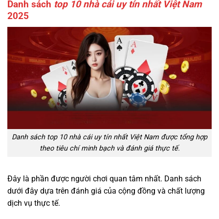
Danh sách
top 10 nhà cái uy tín nhất Việt Nam
2025
Danh sách top 10 nhà cái uy tín nhất Việt Nam được tổng hợp
theo tiêu chí minh bạch và đánh giá thực tế.
Đây là phần được người chơi quan tâm nhất. Danh sách
dưới đây dựa trên đánh giá của cộng đồng và chất lượng
dịch vụ thực tế.