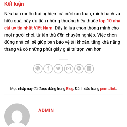
Kết luận
Nếu bạn muốn trải nghiệm cá cược an toàn, minh bạch và
hiệu quả, hãy ưu tiên những thương hiệu thuộc
top 10 nhà
cái uy tín nhất Việt Nam
. Đây là lựa chọn thông minh cho
mọi người chơi, từ tân thủ đến chuyên nghiệp. Việc chọn
đúng nhà cái sẽ giúp bạn bảo vệ tài khoản, tăng khả năng
thắng và có những phút giây giải trí trọn vẹn hơn.
Mục nhập này đã được đăng trong
Blog
. Đánh dấu trang
permalink
.
ADMIN