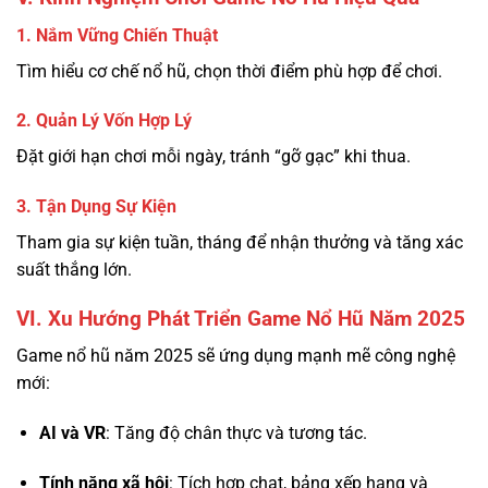
1. Nắm Vững Chiến Thuật
Tìm hiểu cơ chế nổ hũ, chọn thời điểm phù hợp để chơi.
2. Quản Lý Vốn Hợp Lý
Đặt giới hạn chơi mỗi ngày, tránh “gỡ gạc” khi thua.
3. Tận Dụng Sự Kiện
Tham gia sự kiện tuần, tháng để nhận thưởng và tăng xác
suất thắng lớn.
VI. Xu Hướng Phát Triển Game Nổ Hũ Năm 2025
Game nổ hũ năm 2025 sẽ ứng dụng mạnh mẽ công nghệ
mới:
AI và VR
: Tăng độ chân thực và tương tác.
Tính năng xã hội
: Tích hợp chat, bảng xếp hạng và