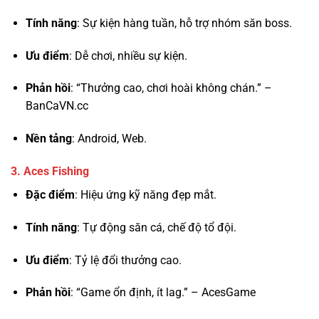
Tính năng
: Sự kiện hàng tuần, hỗ trợ nhóm săn boss.
Ưu điểm
: Dễ chơi, nhiều sự kiện.
Phản hồi
: “Thưởng cao, chơi hoài không chán.” –
BanCaVN.cc
Nền tảng
: Android, Web.
3.
Aces Fishing
Đặc điểm
: Hiệu ứng kỹ năng đẹp mắt.
Tính năng
: Tự động săn cá, chế độ tổ đội.
Ưu điểm
: Tỷ lệ đổi thưởng cao.
Phản hồi
: “Game ổn định, ít lag.” – AcesGame