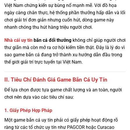
Việt Nam chứng kiến sự bùng nổ mạnh mẽ. Với đồ họa
ngày càng chân thực, hệ thống phần thưởng hấp dẫn và lối
chơi giải trí đơn giản nhưng cuốn hút, dòng game này
nhanh chóng thu hút hàng triệu người chơi.
Nhà cái uy tín
bắn cá đổi thưởng
không chỉ giúp người chơi
thư giãn mà còn mở ra cơ hội kiếm tiền thật. Đây là lý do vì
sao game bắn cá đang trở thành xu hướng dẫn đầu trong
thế giới giải trí trực tuyến tại Việt Nam.
II. Tiêu Chí Đánh Giá Game Bắn Cá Uy Tín
Để lựa chọn được tựa game chất lượng và an toàn, người
chơi nên dựa vào các tiêu chí sau:
1.
Giấy Phép Hợp Pháp
Một game bắn cá uy tín phải có giấy phép hoạt động rõ
ràng từ các tổ chức uy tín như PAGCOR hoặc Curacao