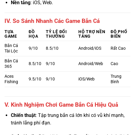
Nền tảng
: iOS, Web.
IV. So Sánh Nhanh Các Game Bắn Cá
TỰA
ĐỒ
TỶ LỆ ĐỔI
HỖ TRỢ NỀN
ĐỘ PHỔ
GAME
HỌA
THƯỞNG
TẢNG
BIẾN
Bắn Cá
9/10
8.5/10
Android/iOS
Rất Cao
Tài Lộc
Bắn Cá
8.5/10
9/10
Android/Web
Cao
365
Aces
Trung
9.5/10
9/10
iOS/Web
Fishing
Bình
V. Kinh Nghiệm Chơi Game Bắn Cá Hiệu Quả
Chiến thuật
: Tập trung bắn cá lớn khi có vũ khí mạnh,
tránh lãng phí đạn.