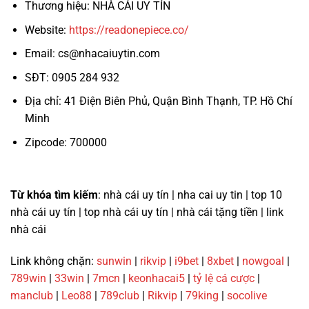
Thương hiệu: NHÀ CÁI UY TÍN
Website:
https://readonepiece.co/
Email:
cs@nhacaiuytin.com
SĐT: 0905 284 932
Địa chỉ: 41 Điện Biên Phủ, Quận Bình Thạnh, TP. Hồ Chí
Minh
Zipcode: 700000
Từ khóa tìm kiếm
: nhà cái uy tín | nha cai uy tin | top 10
nhà cái uy tín | top nhà cái uy tín | nhà cái tặng tiền | link
nhà cái
Link không chặn:
sunwin
|
rikvip
|
i9bet
|
8xbet
|
nowgoal
|
789win
|
33win
|
7mcn
|
keonhacai5
|
tỷ lệ cá cược
|
manclub
|
Leo88
|
789club
|
Rikvip
|
79king
|
socolive