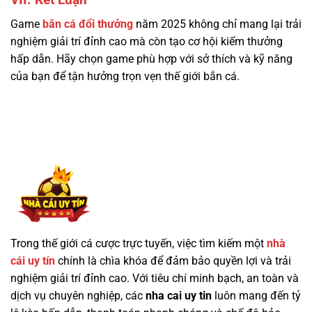
Game
bắn cá đổi thưởng
năm 2025 không chỉ mang lại trải
nghiệm giải trí đỉnh cao mà còn tạo cơ hội kiếm thưởng
hấp dẫn. Hãy chọn game phù hợp với sở thích và kỹ năng
của bạn để tận hưởng trọn vẹn thế giới bắn cá.
Trong thế giới cá cược trực tuyến, việc tìm kiếm một
nhà
cái uy tín
chính là chìa khóa để đảm bảo quyền lợi và trải
nghiệm giải trí đỉnh cao. Với tiêu chí minh bạch, an toàn và
dịch vụ chuyên nghiệp, các
nha cai uy tin
luôn mang đến tỷ