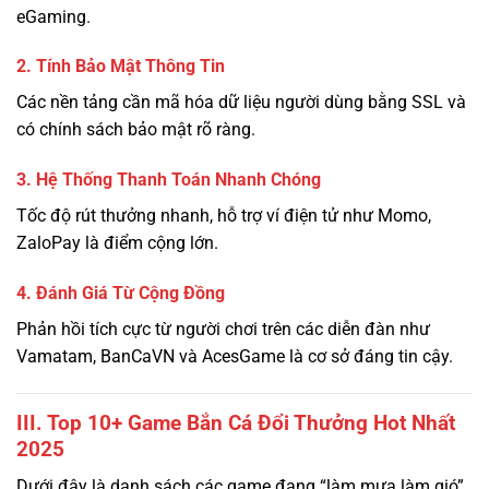
eGaming.
2.
Tính Bảo Mật Thông Tin
Các nền tảng cần mã hóa dữ liệu người dùng bằng SSL và
có chính sách bảo mật rõ ràng.
3.
Hệ Thống Thanh Toán Nhanh Chóng
Tốc độ rút thưởng nhanh, hỗ trợ ví điện tử như Momo,
ZaloPay là điểm cộng lớn.
4.
Đánh Giá Từ Cộng Đồng
Phản hồi tích cực từ người chơi trên các diễn đàn như
Vamatam, BanCaVN và AcesGame là cơ sở đáng tin cậy.
III. Top 10+ Game Bắn Cá Đổi Thưởng Hot Nhất
2025
Dưới đây là danh sách các game đang “làm mưa làm gió”